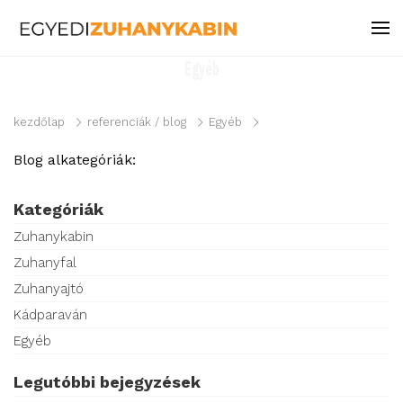
Egyéb
kezdőlap
referenciák / blog
Egyéb
Blog alkategóriák:
Kategóriák
Zuhanykabin
Zuhanyfal
Zuhanyajtó
Kádparaván
Egyéb
Legutóbbi bejegyzések