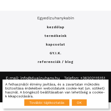
Egyedizuhanykabin
kezdőlap
termékeink
kapcsolat
GY.I.K.
referenciák / blog
E-mail: info@dualzuhany.hu
Telefon: +36202115151
Adatkezelési tájékoztató
A felhasználói élmény javítása, és a zavartalan működés
biztosítása érdekében weboldalunk cookie-kat (un. sütiket)
Zuhanykain.lap.hu
Fürdőszoba.lap.hu
használ. A böngésző beállításaiban van lehetőség a cookie-
Felújítás.lap.hu
k kikapcsolására.
További tájékoztatás
OK