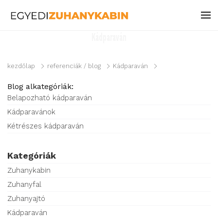
Kádparaván
kezdőlap
referenciák / blog
Kádparaván
Blog alkategóriák:
Belapozható kádparaván
Kádparavánok
Kétrészes kádparaván
Kategóriák
Zuhanykabin
Zuhanyfal
Zuhanyajtó
Kádparaván