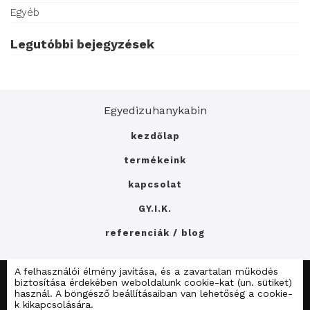
Egyéb
Legutóbbi bejegyzések
Egyedizuhanykabin
kezdőlap
termékeink
kapcsolat
GY.I.K.
referenciák / blog
A felhasználói élmény javítása, és a zavartalan működés
E-mail: info@dualzuhany.hu
Telefon: +36202115151
biztosítása érdekében weboldalunk cookie-kat (un. sütiket)
Adatkezelési tájékoztató
használ. A böngésző beállításaiban van lehetőség a cookie-
k kikapcsolására.
Zuhanykain.lap.hu
Fürdőszoba.lap.hu