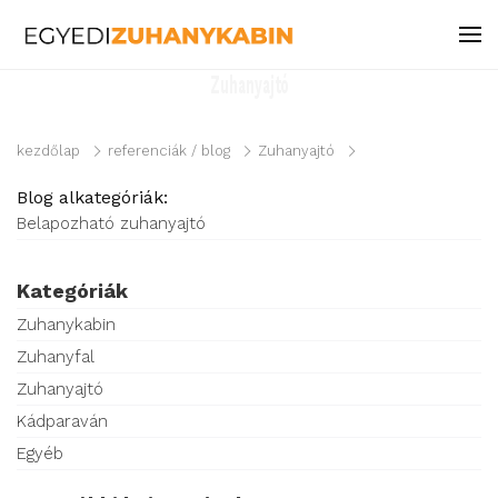
Zuhanyajtó
kezdőlap
referenciák / blog
Zuhanyajtó
Blog alkategóriák:
Belapozható zuhanyajtó
Kategóriák
Zuhanykabin
Zuhanyfal
Zuhanyajtó
Kádparaván
Egyéb